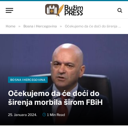
Home
»
Bosna i Hercegovina
»
Očekujemo da će doći do širenja morbila širom FBiH
BOSNA I HERCEGOVINA
Očekujemo da će doći do
širenja morbila širom FBiH
25. Januara 2024.
1 Min Read