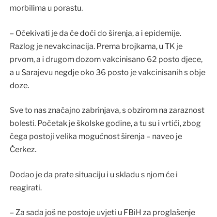
morbilima u porastu.
– Očekivati je da će doći do širenja, a i epidemije.
Razlog je nevakcinacija. Prema brojkama, u TK je
prvom, a i drugom dozom vakcinisano 62 posto djece,
a u Sarajevu negdje oko 36 posto je vakcinisanih s obje
doze.
Sve to nas značajno zabrinjava, s obzirom na zaraznost
bolesti. Početak je školske godine, a tu su i vrtići, zbog
čega postoji velika mogućnost širenja – naveo je
Čerkez.
Dodao je da prate situaciju i u skladu s njom će i
reagirati.
– Za sada još ne postoje uvjeti u FBiH za proglašenje