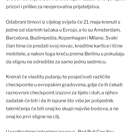
prizori i prilike za nevjerovatna prijateljstva.
Odabrani timovi iz cijelog svijeta će 21. maja krenuti s
jedne od startnih tačaka u Evropi, a to su Amsterdam,
Barcelona, Budimpešta, Kopenhagen i Milano. Svaki
član tima će predati svoj novac, kreditne kartice i lične
mobitele, a nakon toga kreću prema Berlinu u pokušaju
da stignu na odredište za samo jednu sedmicu.
Kreirat će vlastitu putanju te posjećivati različite
checkpointe u evropskim gradovima, gdje će ih čekati
raznovrsni checkpoint izazovi za tijelo i duh, a njihov
zadatak će biti i da ih ispune što više jer pobjednik
takmičenja će biti onaj ko skupi najviše bodova, a ne
onaj ko prvi stigne na cilj.
U prethodnim izdanjima izazova „Red Bull Can You