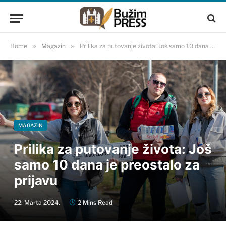
Home
»
Magazin
»
Prilika za putovanje života: Još samo 10 dana je preostalo za prijavu
MAGAZIN
Prilika za putovanje života: Još
samo 10 dana je preostalo za
prijavu
22. Marta 2024.
2 Mins Read