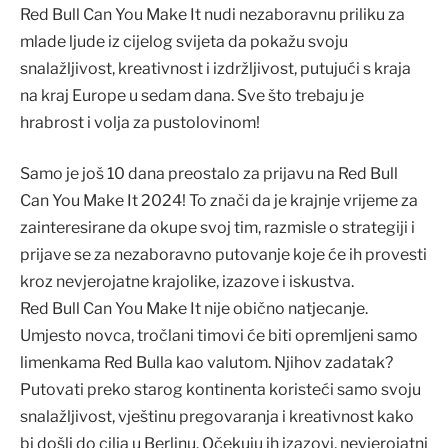
Red Bull Can You Make It nudi nezaboravnu priliku za
mlade ljude iz cijelog svijeta da pokažu svoju
snalažljivost, kreativnost i izdržljivost, putujući s kraja
na kraj Europe u sedam dana. Sve što trebaju je
hrabrost i volja za pustolovinom!
Samo je još 10 dana preostalo za prijavu na Red Bull
Can You Make It 2024! To znači da je krajnje vrijeme za
zainteresirane da okupe svoj tim, razmisle o strategiji i
prijave se za nezaboravno putovanje koje će ih provesti
kroz nevjerojatne krajolike, izazove i iskustva.
Red Bull Can You Make It nije obično natjecanje.
Umjesto novca, tročlani timovi će biti opremljeni samo
limenkama Red Bulla kao valutom. Njihov zadatak?
Putovati preko starog kontinenta koristeći samo svoju
snalažljivost, vještinu pregovaranja i kreativnost kako
bi došli do cilja u Berlinu. Očekuju ih izazovi, nevjerojatni