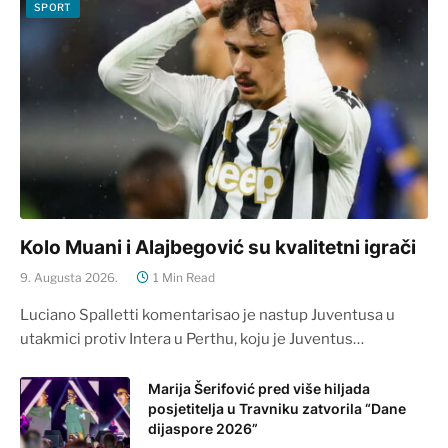
SPORT
Kolo Muani i Alajbegović su kvalitetni igrači
9. Augusta 2026.
1 Min Read
Luciano Spalletti komentarisao je nastup Juventusa u
utakmici protiv Intera u Perthu, koju je Juventus…
Marija Šerifović pred više hiljada
posjetitelja u Travniku zatvorila “Dane
dijaspore 2026”