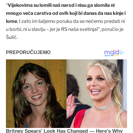
“
Vijekovima su lomili naš narod i nisu ga slomila ni
mnogo veća carstva od ovih koji bi danas da nas kinje i
lome
. I zato im šaljemo poruku da se nećemo predati ni
u borbi, ni u slavlju – jer je RS naša svetinja!”, poručio je
Šulić.