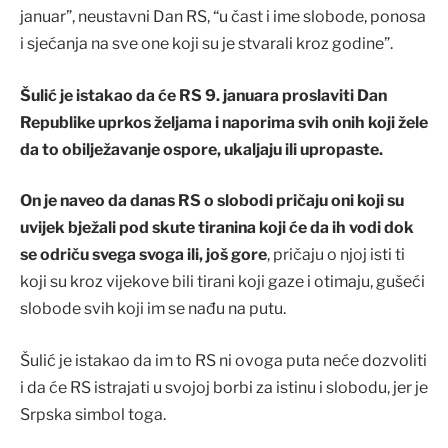
januar”, neustavni Dan RS, “u čast i ime slobode, ponosa
i sjećanja na sve one koji su je stvarali kroz godine”.
Šulić je istakao da će RS 9. januara proslaviti Dan
Republike uprkos željama i naporima svih onih koji žele
da to obilježavanje ospore, ukaljaju ili upropaste.
On je naveo da danas RS o slobodi pričaju oni koji su
uvijek bježali pod skute tiranina koji će da ih vodi dok
se odriču svega svoga ili, još gore
, pričaju o njoj isti ti
koji su kroz vijekove bili tirani koji gaze i otimaju, gušeći
slobode svih koji im se nađu na putu.
Šulić je istakao da im to RS ni ovoga puta neće dozvoliti
i da će RS istrajati u svojoj borbi za istinu i slobodu, jer je
Srpska simbol toga.