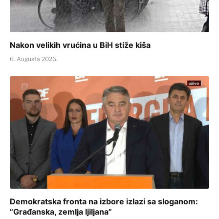
Nakon velikih vrućina u BiH stiže kiša
6. Augusta 2026.
Demokratska fronta na izbore izlazi sa sloganom:
“Građanska, zemlja ljiljana”