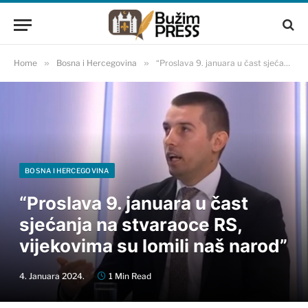
Home
»
Bosna i Hercegovina
»
“Proslava 9. januara u čast sjećanja na stvaraoce RS, vijekovima su lomili naš narod”
BOSNA I HERCEGOVINA
“Proslava 9. januara u čast
sjećanja na stvaraoce RS,
vijekovima su lomili naš narod”
4. Januara 2024.
1 Min Read