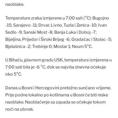
naoblake.
Temperature zraka izmjerene u 7:00 sati (°C): Bugojno
-15; Sarajevo -11; Drvar, Livno, Tuzla i Zenica -10; Ivan
Sedlo -9; Sanski Most -8; Banja Luka i Doboj -7;
Bijeljina, Prijedor i Široki Brijeg -6; Gradačac i Stolac -5;
Bjelašnica -2; Trebinje 0; Mostar 1; Neum 5°C.
U Bihaću, glavnom gradu USK, temperatura izmjerena u
7:00 sati bila je -6 °C, dok se najviša dnevna očekuje
oko 5°C.
Danas u Bosni i Hercegovini pretežno sunčano vrijeme.
Prije podne lokalno po kotlinama u Bosni će biti niske
naoblake. Naoblačenje sa zapada se očekuje tokom
noći na utorak.