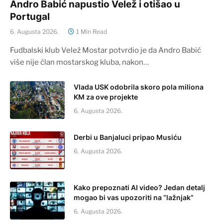
Andro Babić napustio Velež i otišao u
Portugal
6. Augusta 2026.
1 Min Read
Fudbalski klub Velež Mostar potvrdio je da Andro Babić
više nije član mostarskog kluba, nakon…
Vlada USK odobrila skoro pola miliona
KM za ove projekte
6. Augusta 2026.
Derbi u Banjaluci pripao Musiću
6. Augusta 2026.
Kako prepoznati AI video? Jedan detalj
mogao bi vas upozoriti na “lažnjak”
6. Augusta 2026.