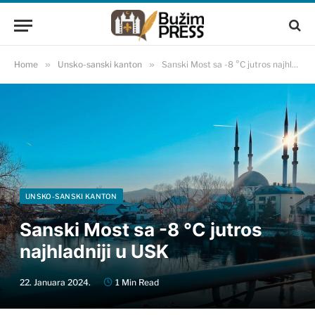
Home
»
Unsko-sanski kanton
»
Sanski Most sa -8 °C jutros najhladniji u USK
UNSKO-SANSKI KANTON
Sanski Most sa -8 °C jutros
najhladniji u USK
22. Januara 2024.
1 Min Read