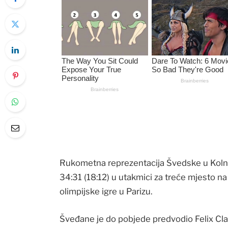
Rukometna reprezentacija Švedske u Kolnu
34:31 (18:12) u utakmici za treće mjesto n
olimpijske igre u Parizu.
Šveđane je do pobjede predvodio Felix Claa