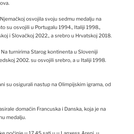
ova.
 Njemačkoj osvojila svoju sedmu medalju na
su osvojili u Portugalu 1994., Italiji 1998.,
oj i Slovačkoj 2022., a srebro u Hrvatskoj 2018.
. Na turnirima Starog kontinenta u Sloveniji
edskoj 2002. su osvojili srebro, a u Italiji 1998.
i su osigurali nastup na Olimpijskim igrama, od
asirale domaćin Francuska i Danska, koja je na
tnu medalju.
e počinje u 17.45 sati u u Lanxess Areni u