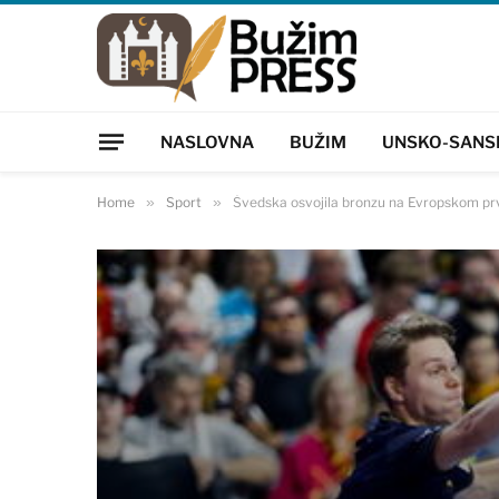
NASLOVNA
BUŽIM
UNSKO-SANS
Home
»
Sport
»
Švedska osvojila bronzu na Evropskom p