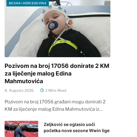
BOSNA I HERCEGOVINA
Pozivom na broj 17056 donirate 2 KM
za liječenje malog Edina
Mahmutovića
8. Augusta 2026.
2 Mins Read
Pozivom na broj 17056 građani mogu donirati 2
KM za liječenje malog Edina Mahmutovića iz…
Zeljković se oglasio uoči
početka nove sezone Wwin lige