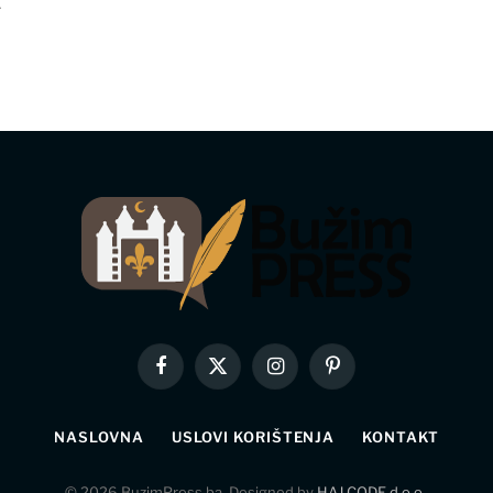
.
Facebook
X
Instagram
Pinterest
(Twitter)
NASLOVNA
USLOVI KORIŠTENJA
KONTAKT
© 2026 BuzimPress.ba. Designed by
HAJ CODE d.o.o.
.