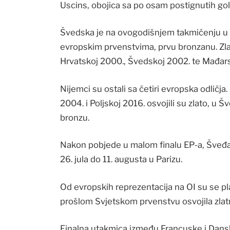
Uscins, obojica sa po osam postignutih gol
Švedska je na ovogodišnjem takmičenju u
evropskim prvenstvima, prvu bronzanu. Zlato 
Hrvatskoj 2000., Švedskoj 2002. te Mađarsk
Nijemci su ostali sa četiri evropska odličja
2004. i Poljskoj 2016. osvojili su zlato, u Šv
bronzu.
Nakon pobjede u malom finalu EP-a, Šveđan
26. jula do 11. augusta u Parizu.
Od evropskih reprezentacija na OI su se pl
prošlom Svjetskom prvenstvu osvojila zla
Finalna utakmica između Francuske i Dansk