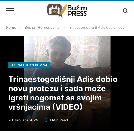
Home
»
Bosna i Hercegovina
»
Trinaestogodišnji Adis dobio novu protezu i sada može igrati nogomet sa svojim vršnjacima (VIDEO)
BOSNA I HERCEGOVINA
Trinaestogodišnji Adis dobio
novu protezu i sada može
igrati nogomet sa svojim
vršnjacima (VIDEO)
20. Januara 2024.
1 Min Read