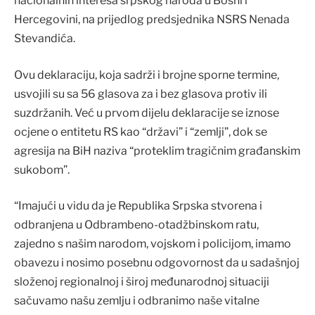
nacionalnih interesa srpskog naroda u Bosni i
Hercegovini, na prijedlog predsjednika NSRS Nenada
Stevandića.
Ovu deklaraciju, koja sadrži i brojne sporne termine,
usvojili su sa 56 glasova za i bez glasova protiv ili
suzdržanih. Već u prvom dijelu deklaracije se iznose
ocjene o entitetu RS kao “državi” i “zemlji”, dok se
agresija na BiH naziva “proteklim tragičnim građanskim
sukobom”.
“Imajući u vidu da je Republika Srpska stvorena i
odbranjena u Odbrambeno-otadžbinskom ratu,
zajedno s našim narodom, vojskom i policijom, imamo
obavezu i nosimo posebnu odgovornost da u sadašnjoj
složenoj regionalnoj i široj međunarodnoj situaciji
sačuvamo našu zemlju i odbranimo naše vitalne