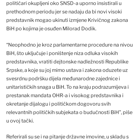
političari okupljeni oko SNSD-a uporno insistirali u
prethodnom periodu jer se nadaju da bi novi visoki
predstavnik mogao ukinuti izmjene Krivičnog zakona
BiH po kojima je osuđen Milorad Dodik.
“Neophodno je kroz parlamentarne procedure na nivou
BiH, što uključuje i poništenje niza odluka visokih
predstavnika, vratiti dejtonske nadležnosti Republike
Srpske, a koje su joj mimo ustava i zakona oduzete uz
svesrdnu podršku dijela međunarodne zajednice i
unitarističkih snaga u BiH. To na kraju podrazumijeva i
prestanak mandata OHR-a i visokog predstavnika i
okretanje dijalogu i političkom dogovoru svih
relevantnih političkih subjekata o budućnosti BiH”, piše
u ovoj tački.
Referirali su se i na pitanje državne imovine, u skladu s