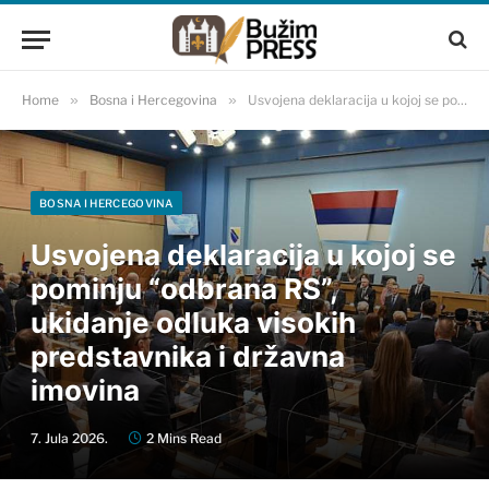
Home
»
Bosna i Hercegovina
»
Usvojena deklaracija u kojoj se pominju “odbrana RS”, ukidanje odluka visokih predstavnika i državna imovina
BOSNA I HERCEGOVINA
Usvojena deklaracija u kojoj se
pominju “odbrana RS”,
ukidanje odluka visokih
predstavnika i državna
imovina
7. Jula 2026.
2 Mins Read