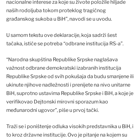
nacionalne interese za koje su živote položile hiljade
naših rodoljuba tokom proteklog tragičnog
građanskog sukoba u BiH”, navodi se u uvodu.
U samom tekstu ove deklaracije, koja sadrži šest
tačaka, ističe se potreba “odbrane institucija RS-a”.
“Narodna skupština Republike Srpske naglašava
važnost odbrane demokratski izabranih institucija
Republike Srpske od svih pokušaja da budu smanjene ili
ukinute njihove nadležnosti i prenijete na nivo unitarne
BiH, suprotno ustavima Republike Srpske i BiH, a koje je
verifikovao Dejtonski mirovni sporazum kao
međunarodni ugovor”, piše u prvoj tački.
Traži se i poništenje odluka visokih predstavnika u BiH, i
to kroz državne institucije. Ovo je pitanje na kojem su