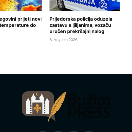
govini prijeti novi
Prijedorska policija oduzela
, temperature do
zastavu s ljiljanima, vozaču
uručen prekršajni nalog
.
8. Augusta 2026.