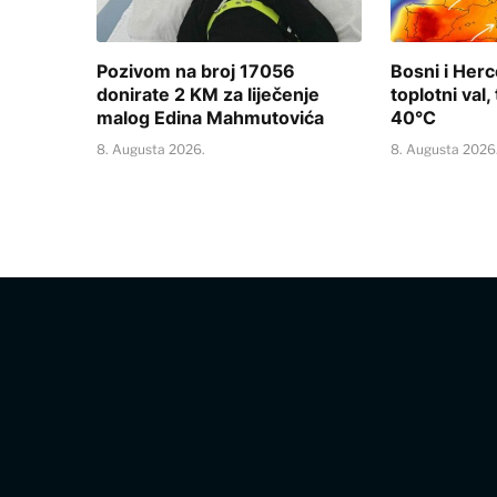
Pozivom na broj 17056
Bosni i Herce
donirate 2 KM za liječenje
toplotni val
malog Edina Mahmutovića
40°C
8. Augusta 2026.
8. Augusta 2026