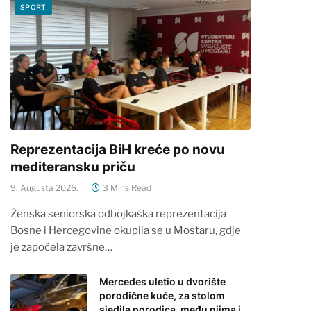
SPORT
Reprezentacija BiH kreće po novu
mediteransku priču
9. Augusta 2026.
3 Mins Read
Ženska seniorska odbojkaška reprezentacija
Bosne i Hercegovine okupila se u Mostaru, gdje
je započela završne…
Mercedes uletio u dvorište
porodične kuće, za stolom
sjedila porodica, među njima i