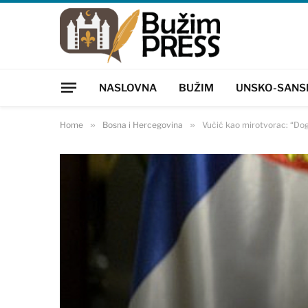
NASLOVNA
BUŽIM
UNSKO-SANS
Home
»
Bosna i Hercegovina
»
Vučić kao mirotvorac: “Dogo