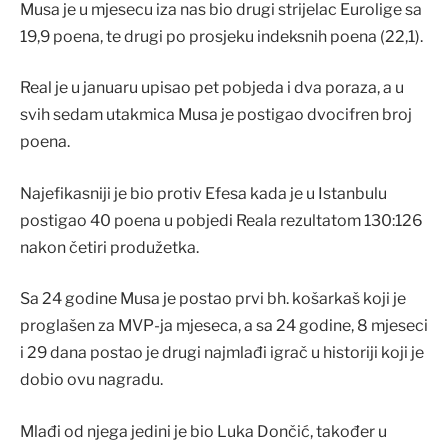
Musa je u mjesecu iza nas bio drugi strijelac Eurolige sa
19,9 poena, te drugi po prosjeku indeksnih poena (22,1).
Real je u januaru upisao pet pobjeda i dva poraza, a u
svih sedam utakmica Musa je postigao dvocifren broj
poena.
Najefikasniji je bio protiv Efesa kada je u Istanbulu
postigao 40 poena u pobjedi Reala rezultatom 130:126
nakon četiri produžetka.
Sa 24 godine Musa je postao prvi bh. košarkaš koji je
proglašen za MVP-ja mjeseca, a sa 24 godine, 8 mjeseci
i 29 dana postao je drugi najmlađi igrač u historiji koji je
dobio ovu nagradu.
Mlađi od njega jedini je bio Luka Dončić, također u